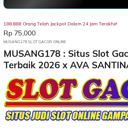
188.888 Orang Telah Jackpot Dalam 24 Jam Terakhir!
Price:
Rp 75,000
MUSANG178 SLOT GACOR ONLINE
MUSANG178 : Situs Slot Gac
Terbaik 2026 x AVA SANTIN