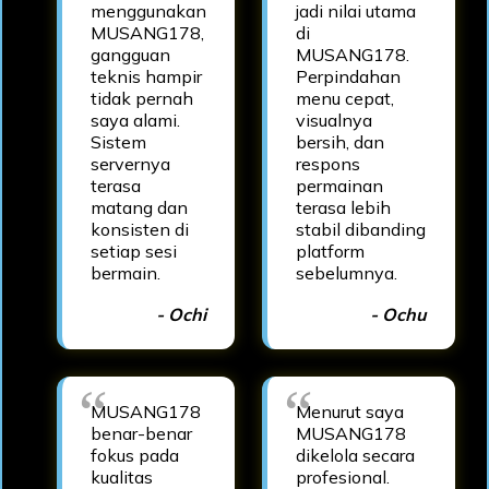
menggunakan
jadi nilai utama
MUSANG178,
di
gangguan
MUSANG178.
teknis hampir
Perpindahan
tidak pernah
menu cepat,
saya alami.
visualnya
Sistem
bersih, dan
servernya
respons
terasa
permainan
matang dan
terasa lebih
konsisten di
stabil dibanding
setiap sesi
platform
bermain.
sebelumnya.
- Ochi
- Ochu
MUSANG178
Menurut saya
benar-benar
MUSANG178
fokus pada
dikelola secara
kualitas
profesional.