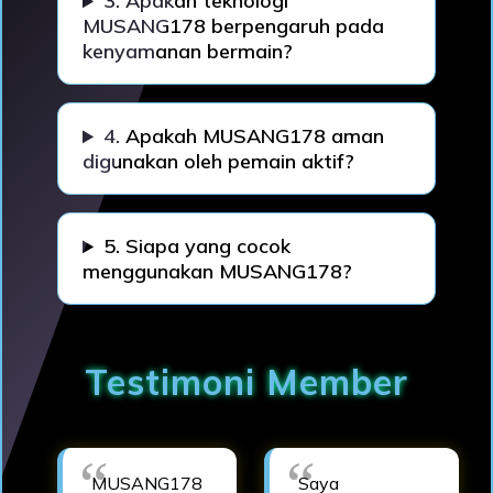
3. Apakah teknologi
MUSANG178 berpengaruh pada
kenyamanan bermain?
4. Apakah MUSANG178 aman
digunakan oleh pemain aktif?
5. Siapa yang cocok
menggunakan MUSANG178?
Testimoni Member
MUSANG178
Saya