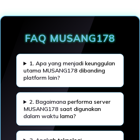
Loading...
FAQ MUSANG178
1. Apa yang menjadi keunggulan
utama MUSANG178 dibanding
platform lain?
2. Bagaimana performa server
MUSANG178 saat digunakan
dalam waktu lama?