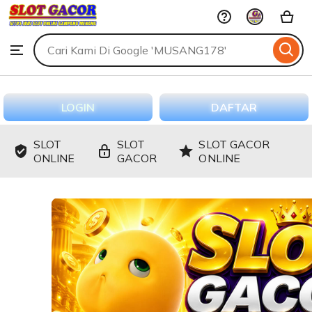
MUSANG178
Skip
to
Search
Browse
ontent
for
items
or
shops
LOGIN
DAFTAR
SLOT
SLOT
SLOT GACOR
ONLINE
GACOR
ONLINE